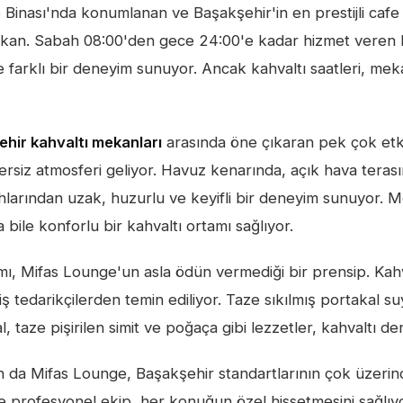
 Binası'nda konumlanan ve Başakşehir'in en prestijli cafe 
ekan. Sabah 08:00'den gece 24:00'e kadar hizmet veren
farklı bir deneyim sunuyor. Ancak kahvaltı saatleri, mek
hir kahvaltı mekanları
arasında öne çıkaran pek çok etk
rsiz atmosferi geliyor. Havuz kenarında, açık hava tera
hlarından uzak, huzurlu ve keyifli bir deneyim sunuyor. 
a bile konforlu bir kahvaltı ortamı sağlıyor.
ımı, Mifas Lounge'un asla ödün vermediği bir prensip. Kahv
ş tedarikçilerden temin ediliyor. Taze sıkılmış portakal su
, taze pişirilen simit ve poğaça gibi lezzetler, kahvaltı de
an da Mifas Lounge, Başakşehir standartlarının çok üzeri
ve profesyonel ekip, her konuğun özel hissetmesini sağlıyo