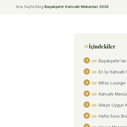
Ana Sayfa
Blog
Başakşehir Kahvaltı Mekanları 2026
/
/
İçindekiler
Başakşehir'de 
En İyi Kahvaltı
Mifas Lounge: 
Kahvaltı Menüs
Aileye Uygun K
Hafta Sonu Bru