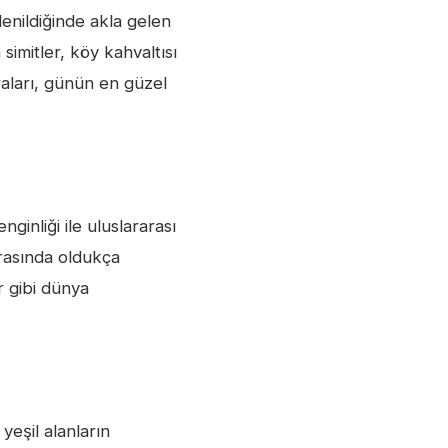
denildiğinde akla gelen
 simitler, köy kahvaltısı
raları, günün en güzel
ginliği ile uluslararası
arasında oldukça
r gibi dünya
yeşil alanların