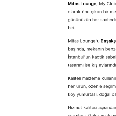
Mifas Lounge
, My Club
olarak öne çıkan bir m
gününüzün her saatinde 
biri.
Mifas Lounge'u
Başakşe
başında, mekanın benze
İstanbul'un kaotik saba
tasarımı ise kış aylarınd
Kaliteli malzeme kullan
her ürün, özenle seçilmi
köy yumurtası, doğal bal
Hizmet kalitesi açısınd
sergiliyor. Güler yüzlü 