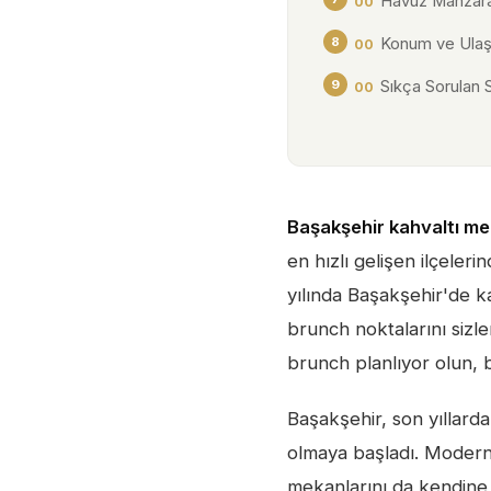
Havuz Manzaral
Konum ve Ula
Sıkça Sorulan 
Başakşehir kahvaltı me
en hızlı gelişen ilçele
yılında Başakşehir'de ka
brunch noktalarını sizler 
brunch planlıyor olun, 
Başakşehir, son yıllard
olmaya başladı. Modern y
mekanlarını da kendine