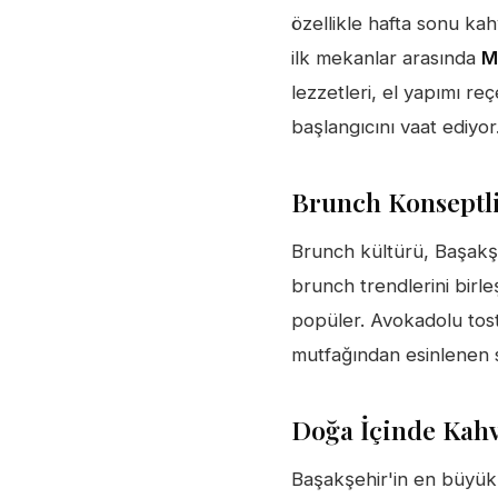
özellikle hafta sonu kah
ilk mekanlar arasında
M
lezzetleri, el yapımı re
başlangıcını vaat ediyor
Brunch Konseptl
Brunch kültürü, Başakşeh
brunch trendlerini birle
popüler. Avokadolu tost
mutfağından esinlenen s
Doğa İçinde Kahv
Başakşehir'in en büyük a