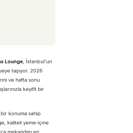
as Lounge
, İstanbul'un
iyeye taşıyor. 2026
rini ve hafta sonu
larınızla keyifli bir
n bir konuma sahip
ge, kaliteli yeme-içme
larca mekandan en