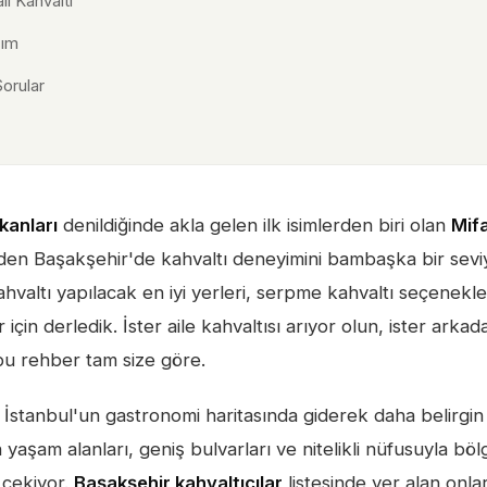
ı Kahvaltı
şım
Sorular
kanları
denildiğinde akla gelen ilk isimlerden biri olan
Mif
rinden Başakşehir'de kahvaltı deneyimini bambaşka bir sev
hvaltı yapılacak en iyi yerleri, serpme kahvaltı seçenekle
için derledik. İster aile kahvaltısı arıyor olun, ister arkadaş
bu rehber tam size göre.
a İstanbul'un gastronomi haritasında giderek daha belirgi
aşam alanları, geniş bulvarları ve nitelikli nüfusuyla böl
 çekiyor.
Başakşehir kahvaltıcılar
listesinde yer alan on