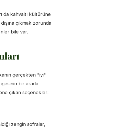
rı da kahvaltı kültürüne
lçe dışına çıkmak zorunda
ler bile var.
nları
anın gerçekten "iyi"
ngesinin bir arada
öne çıkan seçenekler:
dığı zengin sofralar,