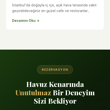
İstanbul'da doğayla iç içe, açık hava terasında vakit
geçirebileceğiniz en güzel cafe ve restoranlar...
Devamını Oku →
REZERVASYON
Havuz Kenarında
Unutulmaz
Bir Deneyim
Sizi Bekliyor