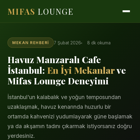
MIFAS
LOUNGE
7 Şubat 2026
8 dk okuma
MEKAN REHBERI
Havuz Manzaralı Cafe
İstanbul:
En İyi Mekanlar
ve
Mifas Lounge Deneyimi
İstanbul'un kalabalık ve yoğun temposundan
uzaklaşmak, havuz kenarında huzurlu bir
ortamda kahvenizi yudumlayarak güne başlamak
ya da akşamın tadını çıkarmak istiyorsanız doğru
yerdesiniz.