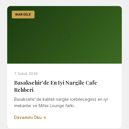
NARGILE
💨
7 Subat 2026
Basaksehir'de En Iyi Nargile Cafe
Rehberi
Basaksehir'de kaliteli nargile icebileceginiz en iyi
mekanlar ve Mifas Lounge farki...
Devamini Oku →