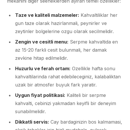
mekanini diger seeneklerden ayiran temel ozellikler:
Taze ve kaliteli malzemeler:
Kahvaltiliklar her
gun taze olarak hazirlanmali, peynirler ve
zeytinler bolgelerine ozgu olarak secilmelidir.
Zengin ve cesitli menu:
Serpme kahvaltida en
az 15-20 farkli cesit bulunmali, her damak
zevkine hitap edilmelidir.
Huzurlu ve ferah ortam:
Ozellikle hafta sonu
kahvaltilarinda rahat edebileceginiz, kalabaliktan
uzak bir atmosfer buyuk fark yaratir.
Uygun fiyat politikasi:
Kaliteli bir serpme
kahvalti, cebinizi yakmadan keyifli bir deneyim
sunabilmelidir.
Dikkatli servis:
Cay bardaginizin bos kalmamasi,