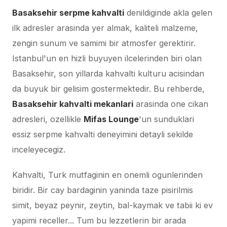
Basaksehir serpme kahvalti
denildiginde akla gelen
ilk adresler arasinda yer almak, kaliteli malzeme,
zengin sunum ve samimi bir atmosfer gerektirir.
Istanbul'un en hizli buyuyen ilcelerinden biri olan
Basaksehir, son yillarda kahvalti kulturu acisindan
da buyuk bir gelisim gostermektedir. Bu rehberde,
Basaksehir kahvalti mekanlari
arasinda one cikan
adresleri, ozellikle
Mifas Lounge
'un sunduklari
essiz serpme kahvalti deneyimini detayli sekilde
inceleyecegiz.
Kahvalti, Turk mutfaginin en onemli ogunlerinden
biridir. Bir cay bardaginin yaninda taze pisirilmis
simit, beyaz peynir, zeytin, bal-kaymak ve tabii ki ev
yapimi receller... Tum bu lezzetlerin bir arada