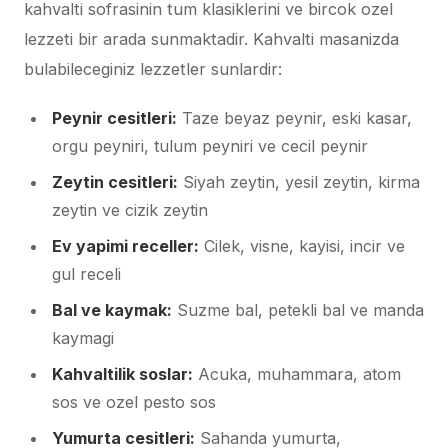
kahvalti sofrasinin tum klasiklerini ve bircok ozel
lezzeti bir arada sunmaktadir. Kahvalti masanizda
bulabileceginiz lezzetler sunlardir:
Peynir cesitleri:
Taze beyaz peynir, eski kasar,
orgu peyniri, tulum peyniri ve cecil peynir
Zeytin cesitleri:
Siyah zeytin, yesil zeytin, kirma
zeytin ve cizik zeytin
Ev yapimi receller:
Cilek, visne, kayisi, incir ve
gul receli
Bal ve kaymak:
Suzme bal, petekli bal ve manda
kaymagi
Kahvaltilik soslar:
Acuka, muhammara, atom
sos ve ozel pesto sos
Yumurta cesitleri:
Sahanda yumurta,