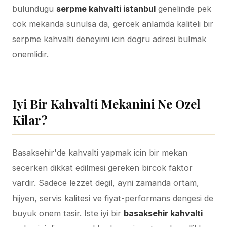
bulundugu
serpme kahvalti istanbul
genelinde pek
cok mekanda sunulsa da, gercek anlamda kaliteli bir
serpme kahvalti deneyimi icin dogru adresi bulmak
onemlidir.
Mifas Lounge'da havuz manzarali serpme kahvalti
sunumu
Iyi Bir Kahvalti Mekanini Ne Ozel
Kilar?
Basaksehir'de kahvalti yapmak icin bir mekan
secerken dikkat edilmesi gereken bircok faktor
vardir. Sadece lezzet degil, ayni zamanda ortam,
hijyen, servis kalitesi ve fiyat-performans dengesi de
buyuk onem tasir. Iste iyi bir
basaksehir kahvalti