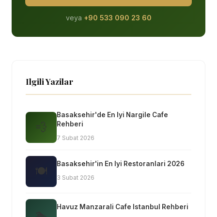
veya
+90 533 090 23 60
Ilgili Yazilar
Basaksehir'de En Iyi Nargile Cafe
💨
Rehberi
7 Subat 2026
Basaksehir'in En Iyi Restoranlari 2026
🍽
3 Subat 2026
Havuz Manzarali Cafe Istanbul Rehberi
🏊