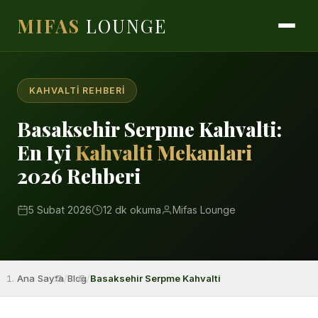
MIFAS
LOUNGE
KAHVALTI REHBERI
Basaksehir Serpme Kahvalti:
En Iyi
Kahvalti Mekanlari
2026 Rehberi
5 Subat 2026
12 dk okuma
Mifas Lounge
Ana Sayfa
/
Blog
/
Basaksehir Serpme Kahvalti