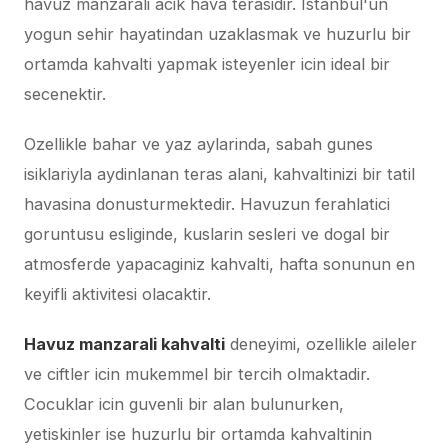
havuz manzarali acik hava terasidir. Istanbul'un
yogun sehir hayatindan uzaklasmak ve huzurlu bir
ortamda kahvalti yapmak isteyenler icin ideal bir
secenektir.
Ozellikle bahar ve yaz aylarinda, sabah gunes
isiklariyla aydinlanan teras alani, kahvaltinizi bir tatil
havasina donusturmektedir. Havuzun ferahlatici
goruntusu esliginde, kuslarin sesleri ve dogal bir
atmosferde yapacaginiz kahvalti, hafta sonunun en
keyifli aktivitesi olacaktir.
Havuz manzarali kahvalti
deneyimi, ozellikle aileler
ve ciftler icin mukemmel bir tercih olmaktadir.
Cocuklar icin guvenli bir alan bulunurken,
yetiskinler ise huzurlu bir ortamda kahvaltinin